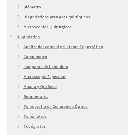
Biómetro
Diagnósticos pre&post quirúrgicos
Microscopios Quirúrgicos
Diagnóstico
Analizador corneal y Sistema Topográfico
Campímetro
Lámparas de Hendidura
Microscopio Especular
Miopía y Ojo Seco
Retinógrafos
Tomografía de Cohorencia Óptica
Tonómetros
Topógrafos