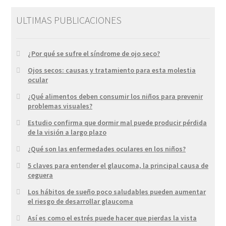
ULTIMAS PUBLICACIONES
¿Por qué se sufre el síndrome de ojo seco?
Ojos secos: causas y tratamiento para esta molestia
ocular
¿Qué alimentos deben consumir los niños para prevenir
problemas visuales?
Estudio confirma que dormir mal puede producir pérdida
de la visión a largo plazo
¿Qué son las enfermedades oculares en los niños?
5 claves para entender el glaucoma, la principal causa de
ceguera
Los hábitos de sueño poco saludables pueden aumentar
el riesgo de desarrollar glaucoma
Así es como el estrés puede hacer que pierdas la vista