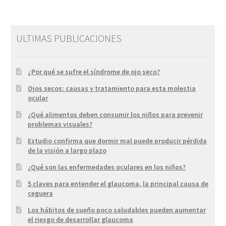
ULTIMAS PUBLICACIONES
¿Por qué se sufre el síndrome de ojo seco?
Ojos secos: causas y tratamiento para esta molestia
ocular
¿Qué alimentos deben consumir los niños para prevenir
problemas visuales?
Estudio confirma que dormir mal puede producir pérdida
de la visión a largo plazo
¿Qué son las enfermedades oculares en los niños?
5 claves para entender el glaucoma, la principal causa de
ceguera
Los hábitos de sueño poco saludables pueden aumentar
el riesgo de desarrollar glaucoma