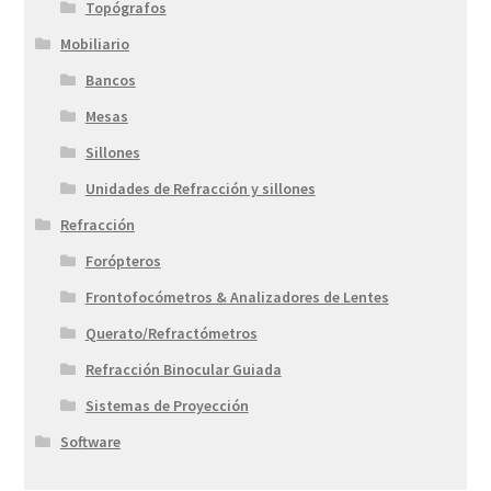
Topógrafos
Mobiliario
Bancos
Mesas
Sillones
Unidades de Refracción y sillones
Refracción
Forópteros
Frontofocómetros & Analizadores de Lentes
Querato/Refractómetros
Refracción Binocular Guiada
Sistemas de Proyección
Software