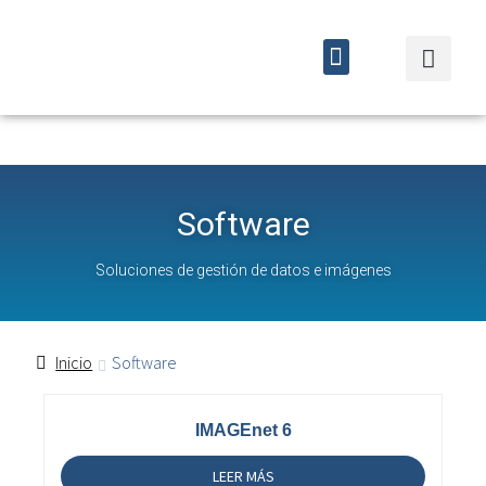
Quiénes somos
Cursos y eventos
Software
Soluciones de gestión de datos e imágenes
Inicio
Software
IMAGEnet 6
LEER MÁS