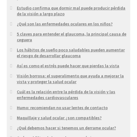
Estudio confirma que dormir mal puede producir pérdida
de la visión a largo plazo
¿Qué son las enfermedades oculares en los niños?
5 claves para entender el glaucoma, la principal causa de
ceguera
Los hábitos de sueño poco saludables pueden aumentar
el riesgo de desarrollar glaucoma
Así es como el estrés puede hacer que pierdas la vista
Visión borrosa: el superalimento que ayuda a mejorar la
vista y proteger la salud ocular
Cuál es la relación entre la pérdida de la visión y las
enfermedades cardiovasculares
Humo: recomiendan no usar lentes de contacto
Maquillaje y salud ocular ¿son compatibles?
¿Qué debemos hacer si tenemos un derrame ocular?