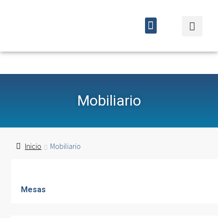
Quiénes somos
Cursos y eventos
Mobiliario
Inicio
Mobiliario
Mesas