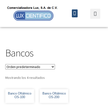
Quiénes somos
Cursos y eventos
Bancos
Mostrando los 4 resultados
Banco Oftálmico
Banco Oftálmico
OS-100
OS-200