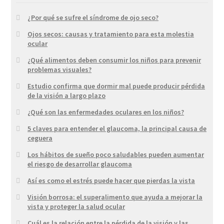
¿Por qué se sufre el síndrome de ojo seco?
Ojos secos: causas y tratamiento para esta molestia
ocular
¿Qué alimentos deben consumir los niños para prevenir
problemas visuales?
Estudio confirma que dormir mal puede producir pérdida
de la visión a largo plazo
¿Qué son las enfermedades oculares en los niños?
5 claves para entender el glaucoma, la principal causa de
ceguera
Los hábitos de sueño poco saludables pueden aumentar
el riesgo de desarrollar glaucoma
Así es como el estrés puede hacer que pierdas la vista
Visión borrosa: el superalimento que ayuda a mejorar la
vista y proteger la salud ocular
Cuál es la relación entre la pérdida de la visión y las