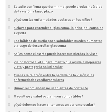
Estudio confirma que dormir mal puede producir pérdida
de la visión a largo plazo
¿Qué son las enfermedades oculares en los niños?
5 claves para entender el glaucoma, la principal causa de
ceguera
Los hábitos de sueño poco saludables pueden aumentar
el riesgo de desarrollar glaucoma
Así es como el estrés puede hacer que pierdas la vista
Visión borrosa: el superalimento que ayuda a mejorar la
vista y proteger la salud ocular
Cuál es la relación entre la pérdida de la visión y las
enfermedades cardiovasculares
Humo: recomiendan no usar lentes de contacto
Maquillaje y salud ocular ¿son compatibles?
¿Qué debemos hacer si tenemos un derrame ocular?