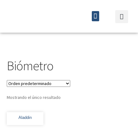
Quiénes somos
Cursos y eventos
Biómetro
Mostrando el único resultado
Aladdin