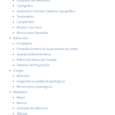
Lámparas de Hendidura
Topógrafos
Analizador Corneal y Sistema Topográfico
Tonómetros
Campímetro
Miopía y Ojo Seco
Microscopio Especular
Refracción
Forópteros
Frontofocómetros & Analizadores de Lentes
Querato/Refractómetros
Refracción Binocular Guiada
Sistemas de Proyección
Cirugía
Biómetro
Diagnósticos pre&post quirúrgicos
Microscopios Quirúrgicos
Mobiliario
Mesas
Bancos
Unidades de refracción
Sillones