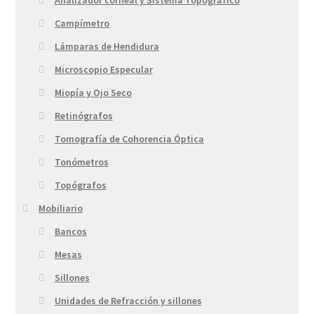
Analizador corneal y Sistema Topográfico
Campímetro
Lámparas de Hendidura
Microscopio Especular
Miopía y Ojo Seco
Retinógrafos
Tomografía de Cohorencia Óptica
Tonómetros
Topógrafos
Mobiliario
Bancos
Mesas
Sillones
Unidades de Refracción y sillones