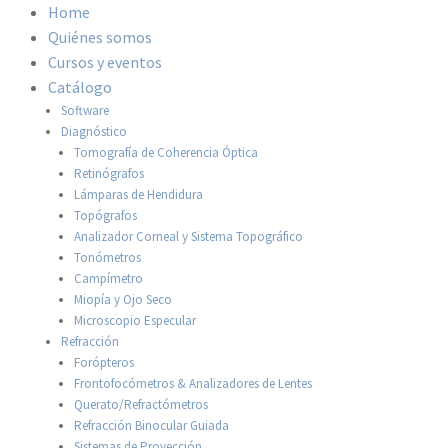
Home
Quiénes somos
Cursos y eventos
Catálogo
Software
Diagnóstico
Tomografía de Coherencia Óptica
Retinógrafos
Lámparas de Hendidura
Topógrafos
Analizador Corneal y Sistema Topográfico
Tonómetros
Campímetro
Miopía y Ojo Seco
Microscopio Especular
Refracción
Forópteros
Frontofocómetros & Analizadores de Lentes
Querato/Refractómetros
Refracción Binocular Guiada
Sistemas de Proyección