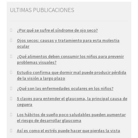
ULTIMAS PUBLICACIONES
¿Por qué se sufre el síndrome de ojo seco?
Ojos secos: causas y tratamiento para esta molestia
ocular
¿Qué alimentos deben consumir los niños para prevenir
problemas visuales?
Estudio confirma que dormir mal puede producir pérdida
de la visión a largo plazo
¿Qué son las enfermedades oculares en los niños?
5 claves para entender el glaucoma, la principal causa de
ceguera
Los hábitos de sueño poco saludables pueden aumentar
el riesgo de desarrollar glaucoma
Así es como el estrés puede hacer que pierdas la vista