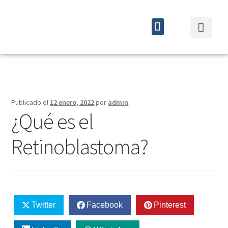
Quiénes somos
Cursos y eventos
Publicado el
12 enero, 2022
por
admin
¿Qué es el
Retinoblastoma?
Twitter
Facebook
Pinterest