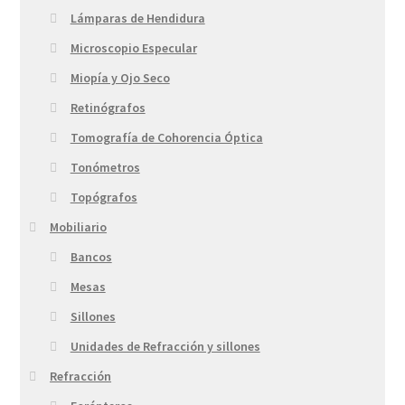
Lámparas de Hendidura
Microscopio Especular
Miopía y Ojo Seco
Retinógrafos
Tomografía de Cohorencia Óptica
Tonómetros
Topógrafos
Mobiliario
Bancos
Mesas
Sillones
Unidades de Refracción y sillones
Refracción