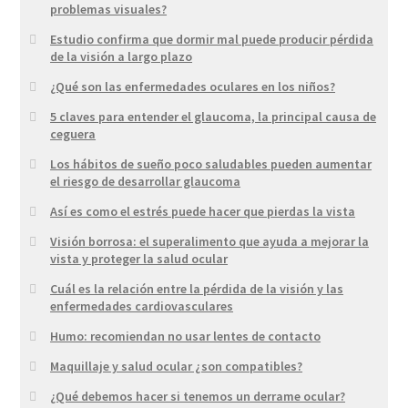
problemas visuales?
Estudio confirma que dormir mal puede producir pérdida
de la visión a largo plazo
¿Qué son las enfermedades oculares en los niños?
5 claves para entender el glaucoma, la principal causa de
ceguera
Los hábitos de sueño poco saludables pueden aumentar
el riesgo de desarrollar glaucoma
Así es como el estrés puede hacer que pierdas la vista
Visión borrosa: el superalimento que ayuda a mejorar la
vista y proteger la salud ocular
Cuál es la relación entre la pérdida de la visión y las
enfermedades cardiovasculares
Humo: recomiendan no usar lentes de contacto
Maquillaje y salud ocular ¿son compatibles?
¿Qué debemos hacer si tenemos un derrame ocular?