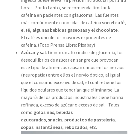
ingesta puede elevar la presión intraocular por 1 a 3
horas. Por lo tanto, se recomienda limitar la
cafeína en pacientes con glaucoma. Las fuentes
más comúnmente conocidas de cafeína
son el café,
el té, algunas bebidas gaseosas y el chocolate.
El café es uno de los mayores exponentes de
cafeína. (Foto Prensa Libre: Pixabay)
Azúcar y sal:
tienen un alto índice de glucemia, los
desequilibrios de azúcar en sangre que provocan
este tipo de alimentos causan daños en los nervios
(neuropatía) entre ellos el nervio óptico, al igual
que el consumo excesivo de sal, el cual retiene los
líquidos oculares que tendrían que eliminarse. La
mayoría de los productos industriales tiene harina
refinada, exceso de azúcar o exceso de sal. Tales
como
golosinas
,
bebidas
azucaradas
,
snacks
,
productos de pastelería,
sopas instantáneas
,
rebozados
, etc.