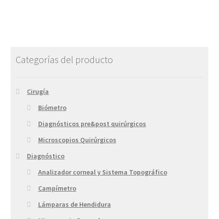
Categorías del producto
Cirugía
Biómetro
Diagnósticos pre&post quirúrgicos
Microscopios Quirúrgicos
Diagnóstico
Analizador corneal y Sistema Topográfico
Campímetro
Lámparas de Hendidura