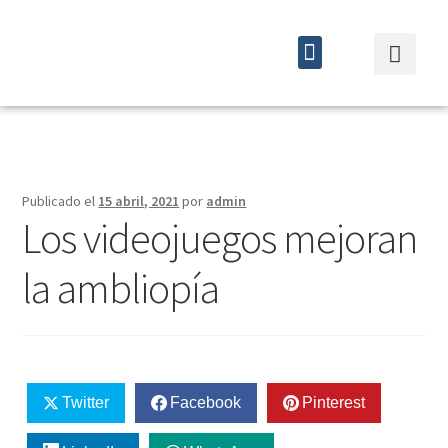
Quiénes somos
Cursos y eventos
Publicado el
15 abril, 2021
por
admin
Los videojuegos mejoran
la ambliopía
Twitter
Facebook
Pinterest