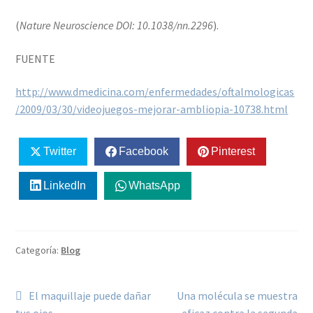
(
Nature Neuroscience DOI: 10.1038/nn.2296
).
FUENTE
http://www.dmedicina.com/enfermedades/oftalmologicas
/2009/03/30/videojuegos-mejorar-ambliopia-10738.html
Twitter
Facebook
Pinterest
LinkedIn
WhatsApp
Categoría:
Blog
El maquillaje puede dañar
Una molécula se muestra
tus ojos
eficaz contra la segunda