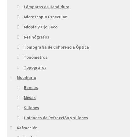
Lámparas de Hendidura
Microscopio Especular
Miopía y Ojo Seco
Retinógrafos
Tomografía de Cohorencia Óptica
Tonómetros
Topógrafos
Mobiliario
Bancos
Mesas
Sillones
Unidades de Refracción y sillones
Refracción