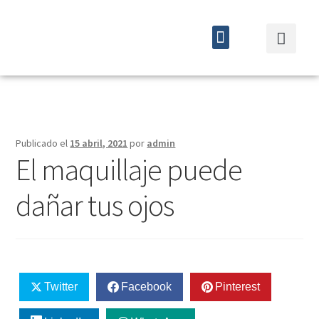
Quiénes somos
Cursos y eventos
Publicado el
15 abril, 2021
por
admin
El maquillaje puede
dañar tus ojos
Twitter
Facebook
Pinterest