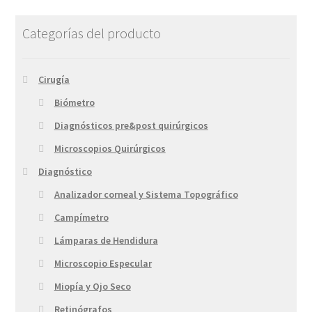
Categorías del producto
Cirugía
Biómetro
Diagnósticos pre&post quirúrgicos
Microscopios Quirúrgicos
Diagnóstico
Analizador corneal y Sistema Topográfico
Campímetro
Lámparas de Hendidura
Microscopio Especular
Miopía y Ojo Seco
Retinógrafos