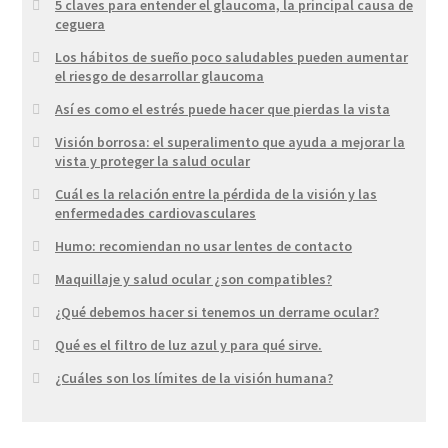
5 claves para entender el glaucoma, la principal causa de
ceguera
Los hábitos de sueño poco saludables pueden aumentar
el riesgo de desarrollar glaucoma
Así es como el estrés puede hacer que pierdas la vista
Visión borrosa: el superalimento que ayuda a mejorar la
vista y proteger la salud ocular
Cuál es la relación entre la pérdida de la visión y las
enfermedades cardiovasculares
Humo: recomiendan no usar lentes de contacto
Maquillaje y salud ocular ¿son compatibles?
¿Qué debemos hacer si tenemos un derrame ocular?
Qué es el filtro de luz azul y para qué sirve.
¿Cuáles son los límites de la visión humana?