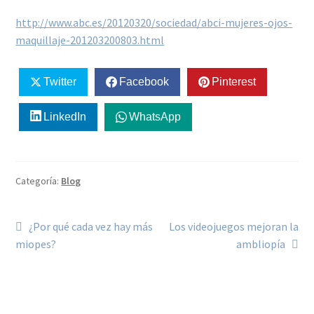
http://www.abc.es/20120320/sociedad/abci-mujeres-ojos-
maquillaje-201203200803.html
Twitter
Facebook
Pinterest
LinkedIn
WhatsApp
Categoría:
Blog
¿Por qué cada vez hay más
Los videojuegos mejoran la
miopes?
ambliopía