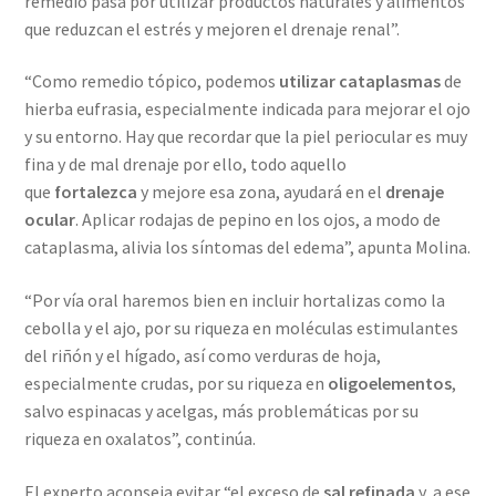
remedio pasa por utilizar productos naturales y alimentos
que reduzcan el estrés y mejoren el drenaje renal”.
“Como remedio tópico, podemos
utilizar cataplasmas
de
hierba eufrasia, especialmente indicada para mejorar el ojo
y su entorno. Hay que recordar que la piel periocular es muy
fina y de mal drenaje por ello, todo aquello
que
fortalezca
y mejore esa zona, ayudará en el
drenaje
ocular
. Aplicar rodajas de pepino en los ojos, a modo de
cataplasma, alivia los síntomas del edema”, apunta Molina.
“Por vía oral haremos bien en incluir hortalizas como la
cebolla y el ajo, por su riqueza en moléculas estimulantes
del riñón y el hígado, así como verduras de hoja,
especialmente crudas, por su riqueza en
oligoelementos
,
salvo espinacas y acelgas, más problemáticas por su
riqueza en oxalatos”, continúa.
El experto aconseja evitar “el exceso de
sal refinada
y, a ese