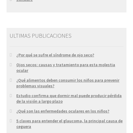
ULTIMAS PUBLICACIONES
¿Por qué se sufre el síndrome de ojo seco?
Ojos secos: causas y tratamiento para esta molestia
ocular
¿Qué alimentos deben consumir los niños para prevenir
problemas visuales?
Estudio confirma que dormir mal puede producir pérdida
de la visión a largo plazo
¿Qué son las enfermedades oculares en los niños?
5 claves para entender el glaucoma, la principal causa de
ceguera