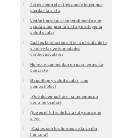
Así es como el estrés puede hacer que
pierdas la vista
Visión borrosa: el superalimento que
ayuda a mejorar la vista y proteger la
salud ocular
Cuál es la relación entre la pérdida de la
visión y las enfermedades
cardiovasculares
Humo: recomiendan no usar lentes de
contacto
Maquillaje y salud ocular ¿son
compatibles?
¿Qué debemos hacer si tenemos un
derrame ocular?
Qué es el filtro de luz azul y para qué
sirve.
¿Cuáles son los límites de la visión
humana?