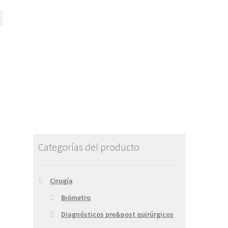
Categorías del producto
Cirugía
Biómetro
Diagnósticos pre&post quirúrgicos