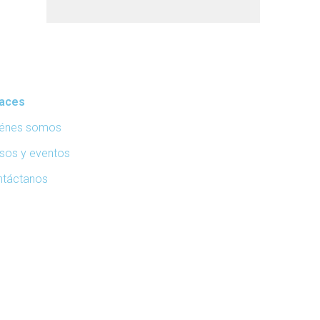
laces
iénes somos
sos y eventos
ntáctanos