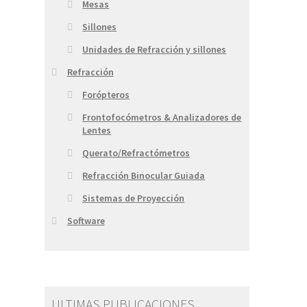
Mesas
Sillones
Unidades de Refracción y sillones
Refracción
Forópteros
Frontofocómetros & Analizadores de
Lentes
Querato/Refractómetros
Refracción Binocular Guiada
Sistemas de Proyección
Software
ULTIMAS PUBLICACIONES