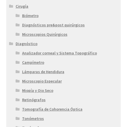
Cirugía
Biómetro
Diagnósticos pre&post quirúrgicos
Microscopios Quirúrgicos
Diagnóstico
Analizador corneal y Sistema Topográfico
Campímetro
Lámparas de Hendidura
Microscopio Especular
Miopía y Ojo Seco
Retinógrafos
Tomografía de Cohorencia Óptica
Tonómetros