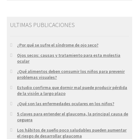
ULTIMAS PUBLICACIONES
¿Por qué se sufre el síndrome de ojo seco?
Ojos secos: causas y tratamiento para esta molestia
ocular
¿Qué alimentos deben consumir los niños para prevenir
problemas visuales?
Estudio confirma que dormir mal puede producir pérdida
de la visión a largo plazo
¿Qué son las enfermedades oculares en los niños?
5 claves para entender el glaucoma, la principal causa de
ceguera
Los hábitos de sueño poco saludables pueden aumentar
el riesgo de desarrollar glaucoma