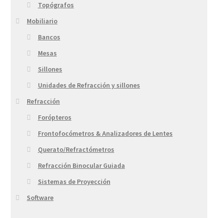
Topógrafos
Mobiliario
Bancos
Mesas
Sillones
Unidades de Refracción y sillones
Refracción
Forópteros
Frontofocómetros & Analizadores de Lentes
Querato/Refractómetros
Refracción Binocular Guiada
Sistemas de Proyección
Software