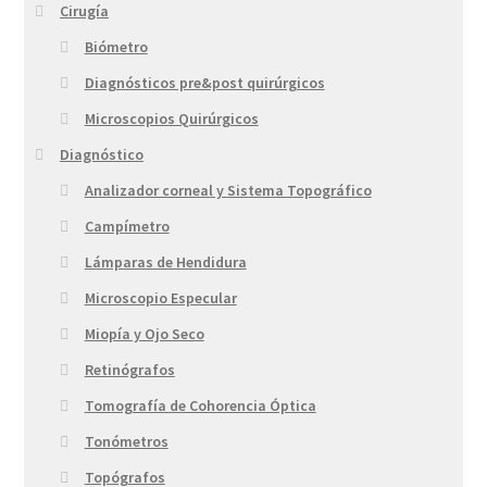
Cirugía
Biómetro
Diagnósticos pre&post quirúrgicos
Microscopios Quirúrgicos
Diagnóstico
Analizador corneal y Sistema Topográfico
Campímetro
Lámparas de Hendidura
Microscopio Especular
Miopía y Ojo Seco
Retinógrafos
Tomografía de Cohorencia Óptica
Tonómetros
Topógrafos