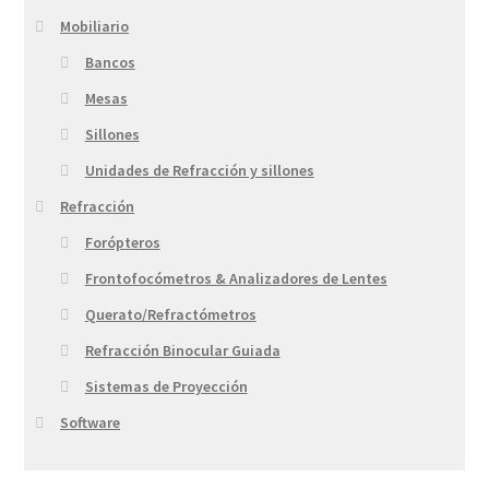
Mobiliario
Bancos
Mesas
Sillones
Unidades de Refracción y sillones
Refracción
Forópteros
Frontofocómetros & Analizadores de Lentes
Querato/Refractómetros
Refracción Binocular Guiada
Sistemas de Proyección
Software