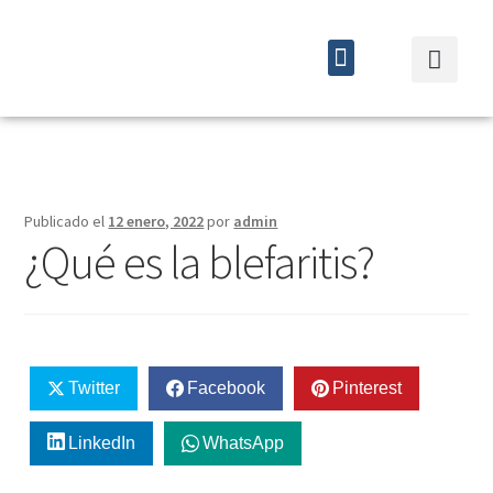
Quiénes somos
Cursos y eventos
Publicado el
12 enero, 2022
por
admin
¿Qué es la blefaritis?
Twitter
Facebook
Pinterest
LinkedIn
WhatsApp