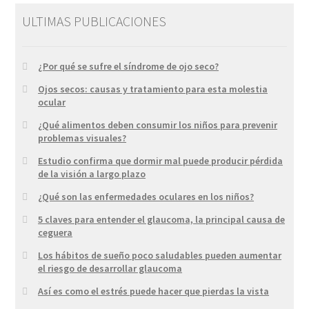
ULTIMAS PUBLICACIONES
¿Por qué se sufre el síndrome de ojo seco?
Ojos secos: causas y tratamiento para esta molestia
ocular
¿Qué alimentos deben consumir los niños para prevenir
problemas visuales?
Estudio confirma que dormir mal puede producir pérdida
de la visión a largo plazo
¿Qué son las enfermedades oculares en los niños?
5 claves para entender el glaucoma, la principal causa de
ceguera
Los hábitos de sueño poco saludables pueden aumentar
el riesgo de desarrollar glaucoma
Así es como el estrés puede hacer que pierdas la vista