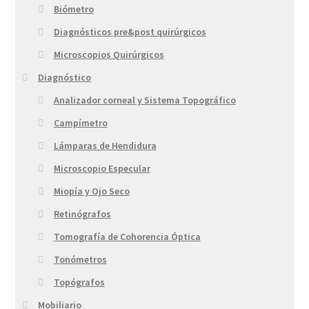
Biómetro
Diagnósticos pre&post quirúrgicos
Microscopios Quirúrgicos
Diagnóstico
Analizador corneal y Sistema Topográfico
Campímetro
Lámparas de Hendidura
Microscopio Especular
Miopía y Ojo Seco
Retinógrafos
Tomografía de Cohorencia Óptica
Tonómetros
Topógrafos
Mobiliario