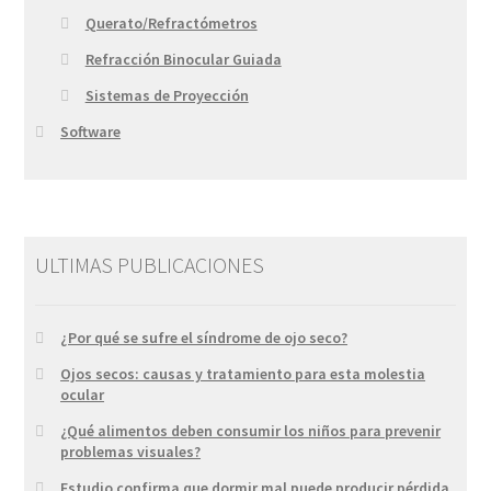
Querato/Refractómetros
Refracción Binocular Guiada
Sistemas de Proyección
Software
ULTIMAS PUBLICACIONES
¿Por qué se sufre el síndrome de ojo seco?
Ojos secos: causas y tratamiento para esta molestia
ocular
¿Qué alimentos deben consumir los niños para prevenir
problemas visuales?
Estudio confirma que dormir mal puede producir pérdida