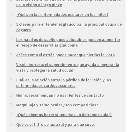
de la visión a largo plazo
¿Qué son las enfermedades oculares en los niños?
5 claves para entender el glaucoma, la principal causa de
ceguera
Los hábitos de sueño poco saludables pueden aumentar
el riesgo de desarrollar glaucoma
Así es como el estrés puede hacer que pierdas la vista
Visión borrosa: el superalimento que ayuda a mejorar la
vista y proteger la salud ocular
Cuál es la relación entre la pérdida de la visión y las
enfermedades cardiovasculares
Humo: recomiendan no usar lentes de contacto
Maquillaje y salud ocular ¿son compatibles?
¿Qué debemos hacer si tenemos un derrame ocular?
Qué es el filtro de luz azul y para qué sirve.