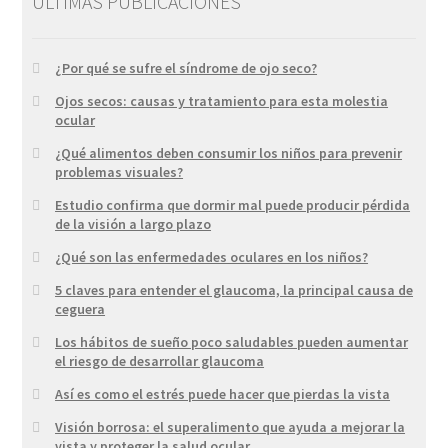
ULTIMAS PUBLICACIONES
¿Por qué se sufre el síndrome de ojo seco?
Ojos secos: causas y tratamiento para esta molestia
ocular
¿Qué alimentos deben consumir los niños para prevenir
problemas visuales?
Estudio confirma que dormir mal puede producir pérdida
de la visión a largo plazo
¿Qué son las enfermedades oculares en los niños?
5 claves para entender el glaucoma, la principal causa de
ceguera
Los hábitos de sueño poco saludables pueden aumentar
el riesgo de desarrollar glaucoma
Así es como el estrés puede hacer que pierdas la vista
Visión borrosa: el superalimento que ayuda a mejorar la
vista y proteger la salud ocular