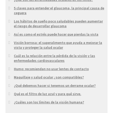
5 claves para entender el glaucoma, la principal causa de
ceguera
Los hábitos de sueño poco saludables pueden aumentar
el riesgo de desarrollar glaucoma
Así es como el estrés puede hacer que pierdas la vista
Visión borrosa: el superalimento que ayuda a mejorar la
vista y proteger la salud ocular
Cuál es la relación entre la pérdida de la visión y las
enfermedades cardiovasculares
Humo: recomiendan no usar lentes de contacto
Maquillaje y salud ocular ¿son compatibles?
¿Qué debemos hacer si tenemos un derrame ocular?
Qué es el filtro de luz azul y para qué sirve.
¿Cuáles son los límites de la visión humana?