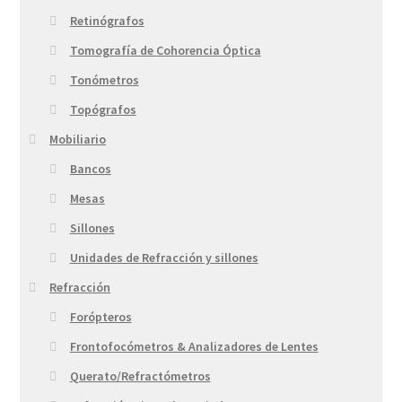
Retinógrafos
Tomografía de Cohorencia Óptica
Tonómetros
Topógrafos
Mobiliario
Bancos
Mesas
Sillones
Unidades de Refracción y sillones
Refracción
Forópteros
Frontofocómetros & Analizadores de Lentes
Querato/Refractómetros