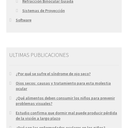
Refracción Binocular Guiada
Sistemas de Proyección
Software
ULTIMAS PUBLICACIONES
¿Por qué se sufre el síndrome de ojo seco?
Ojos secos: causas y tratamiento para esta molestia
ocular
¿Qué alimentos deben consumir los niños para prevenir
problemas visuales?
Estudio confirma que dormir mal puede producir pérdida
de la visión a largo plazo
¿Qué son las enfermedades oculares en los niños?