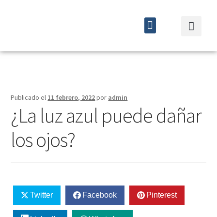
Quiénes somos
Cursos y eventos
Publicado el
11 febrero, 2022
por
admin
¿La luz azul puede dañar
los ojos?
Twitter
Facebook
Pinterest