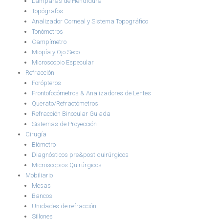
Lámparas de Hendidura
Topógrafos
Analizador Corneal y Sistema Topográfico
Tonómetros
Campímetro
Miopía y Ojo Seco
Microscopio Especular
Refracción
Forópteros
Frontofocómetros & Analizadores de Lentes
Querato/Refractómetros
Refracción Binocular Guiada
Sistemas de Proyección
Cirugía
Biómetro
Diagnósticos pre&post quirúrgicos
Microscopios Quirúrgicos
Mobiliario
Mesas
Bancos
Unidades de refracción
Sillones