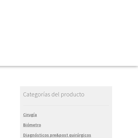
Categorías del producto
Cirugía
Biómetro
Diagnósticos pre&post quirúrgicos