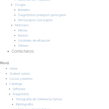
Cirugía
Biómetro
Diagnósticos pre&post quirúrgicos
Microscopios Quirúrgicos
Mobiliario
Mesas
Bancos
Unidades de refracción
Sillones
Contáctanos
Menú
Home
Quiénes somos
Cursos y eventos
Catálogo
Software
Diagnóstico
Tomografía de Coherencia Óptica
Retinógrafos