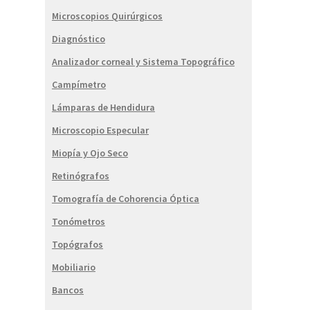
Microscopios Quirúrgicos
Diagnóstico
Analizador corneal y Sistema Topográfico
Campímetro
Lámparas de Hendidura
Microscopio Especular
Miopía y Ojo Seco
Retinógrafos
Tomografía de Cohorencia Óptica
Tonómetros
Topógrafos
Mobiliario
Bancos