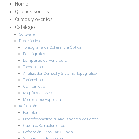
Home
Quiénes somos
Cursos y eventos
Catálogo
Software
Diagnóstico
Tomografía de Coherencia Óptica
Retinógrafos
Lámparas de Hendidura
Topógrafos
Analizador Corneal y Sistema Topográfico
Tonómetros
Campímetro
Miopía y Ojo Seco
Microscopio Especular
Refracción
Forópteros
Frontofocómetros & Analizadores de Lentes
Querato/Refractómetros
Refracción Binocular Guiada
Sistemas de Proyección