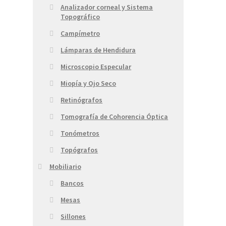
Analizador corneal y Sistema
Topográfico
Campímetro
Lámparas de Hendidura
Microscopio Especular
Miopía y Ojo Seco
Retinógrafos
Tomografía de Cohorencia Óptica
Tonómetros
Topógrafos
Mobiliario
Bancos
Mesas
Sillones