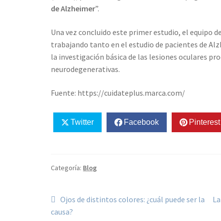
de Alzheimer
”.
Una vez concluido este primer estudio, el equipo 
trabajando tanto en el estudio de pacientes de A
la investigación básica de las lesiones oculares p
neurodegenerativas.
Fuente: https://cuidateplus.marca.com/
Twitter
Facebook
Pinterest
Categoría:
Blog
Navegación
Anterior:
Si
Ojos de distintos colores: ¿cuál puede ser la
La
de
causa?
entradas