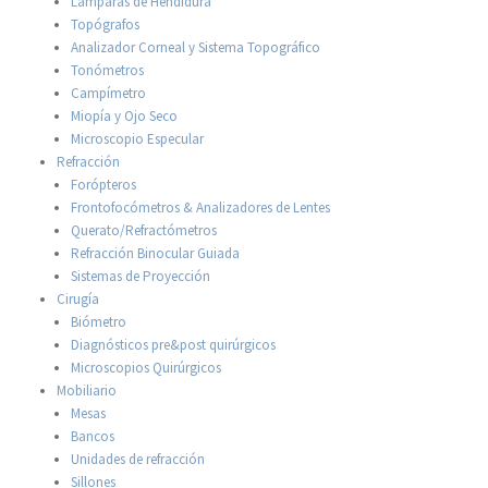
Lámparas de Hendidura
Topógrafos
Analizador Corneal y Sistema Topográfico
Tonómetros
Campímetro
Miopía y Ojo Seco
Microscopio Especular
Refracción
Forópteros
Frontofocómetros & Analizadores de Lentes
Querato/Refractómetros
Refracción Binocular Guiada
Sistemas de Proyección
Cirugía
Biómetro
Diagnósticos pre&post quirúrgicos
Microscopios Quirúrgicos
Mobiliario
Mesas
Bancos
Unidades de refracción
Sillones