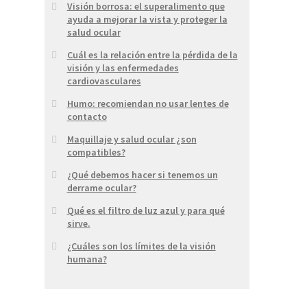
Visión borrosa: el superalimento que
ayuda a mejorar la vista y proteger la
salud ocular
Cuál es la relación entre la pérdida de la
visión y las enfermedades
cardiovasculares
Humo: recomiendan no usar lentes de
contacto
Maquillaje y salud ocular ¿son
compatibles?
¿Qué debemos hacer si tenemos un
derrame ocular?
Qué es el filtro de luz azul y para qué
sirve.
¿Cuáles son los límites de la visión
humana?