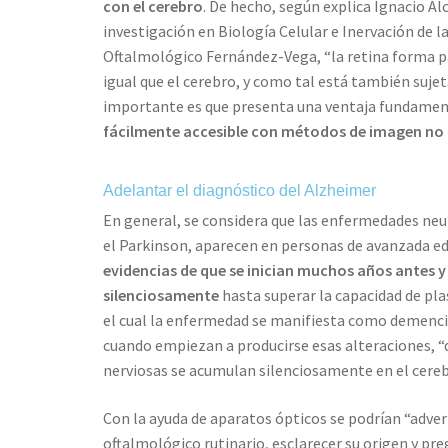
con el cerebro
. De hecho, según explica Ignacio Al
investigación en Biología Celular e Inervación de la
Oftalmológico Fernández-Vega, “la retina forma pa
igual que el cerebro, y como tal está también suje
importante es que presenta una ventaja fundament
fácilmente accesible con métodos de imagen no in
Adelantar el diagnóstico del Alzheimer
En general, se considera que las enfermedades ne
el Parkinson, aparecen en personas de avanzada e
evidencias de que se inician muchos años antes y
silenciosamente
hasta superar la capacidad de pl
el cual la enfermedad se manifiesta como demenci
cuando empiezan a producirse esas alteraciones, “
nerviosas se acumulan silenciosamente en el cereb
Con la ayuda de aparatos ópticos se podrían “adver
oftalmológico rutinario, esclarecer su origen y pr