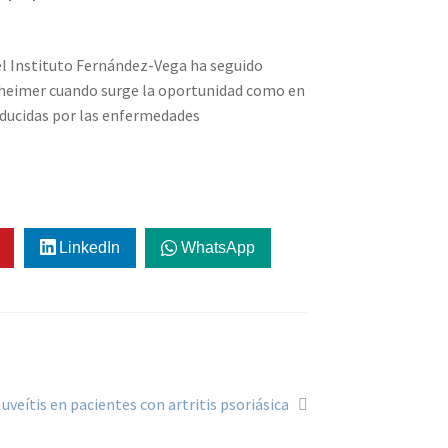
del Instituto Fernández-Vega ha seguido
lzheimer cuando surge la oportunidad como en
roducidas por las enfermedades
LinkedIn
WhatsApp
guiente:
 uveítis en pacientes con artritis psoriásica