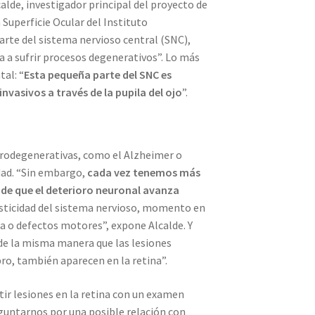
calde, investigador principal del proyecto de
 Superficie Ocular del Instituto
rte del sistema nervioso central (SNC),
ta a sufrir procesos degenerativos”. Lo más
al: “
Esta pequeña parte del SNC es
vasivos a través de la pupila del ojo
”.
urodegenerativas, como el Alzheimer o
dad. “Sin embargo,
cada vez tenemos más
 de que el deterioro neuronal avanza
asticidad del sistema nervioso, momento en
a o defectos motores”, expone Alcalde. Y
de la misma manera que las lesiones
ro, también aparecen en la retina”.
tir lesiones en la retina con un examen
eguntarnos por una posible relación con