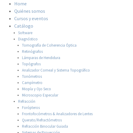
Home
Quiénes somos
Cursos y eventos
Catálogo
Software
Diagnóstico
Tomografía de Coherencia Óptica
Retinógrafos
Lámparas de Hendidura
Topógrafos
Analizador Corneal y Sistema Topográfico
Tonómetros
Campímetro
Miopía y Ojo Seco
Microscopio Especular
Refracción
Forópteros
Frontofocómetros & Analizadores de Lentes
Querato/Refractómetros
Refracción Binocular Guiada
Sistemas de Proyección