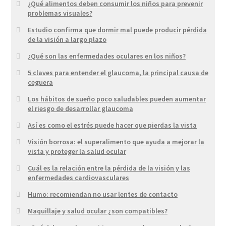
¿Qué alimentos deben consumir los niños para prevenir
problemas visuales?
Estudio confirma que dormir mal puede producir pérdida
de la visión a largo plazo
¿Qué son las enfermedades oculares en los niños?
5 claves para entender el glaucoma, la principal causa de
ceguera
Los hábitos de sueño poco saludables pueden aumentar
el riesgo de desarrollar glaucoma
Así es como el estrés puede hacer que pierdas la vista
Visión borrosa: el superalimento que ayuda a mejorar la
vista y proteger la salud ocular
Cuál es la relación entre la pérdida de la visión y las
enfermedades cardiovasculares
Humo: recomiendan no usar lentes de contacto
Maquillaje y salud ocular ¿son compatibles?