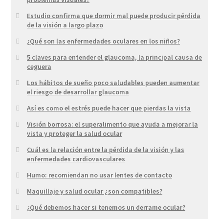
Estudio confirma que dormir mal puede producir pérdida
de la visión a largo plazo
¿Qué son las enfermedades oculares en los niños?
5 claves para entender el glaucoma, la principal causa de
ceguera
Los hábitos de sueño poco saludables pueden aumentar
el riesgo de desarrollar glaucoma
Así es como el estrés puede hacer que pierdas la vista
Visión borrosa: el superalimento que ayuda a mejorar la
vista y proteger la salud ocular
Cuál es la relación entre la pérdida de la visión y las
enfermedades cardiovasculares
Humo: recomiendan no usar lentes de contacto
Maquillaje y salud ocular ¿son compatibles?
¿Qué debemos hacer si tenemos un derrame ocular?