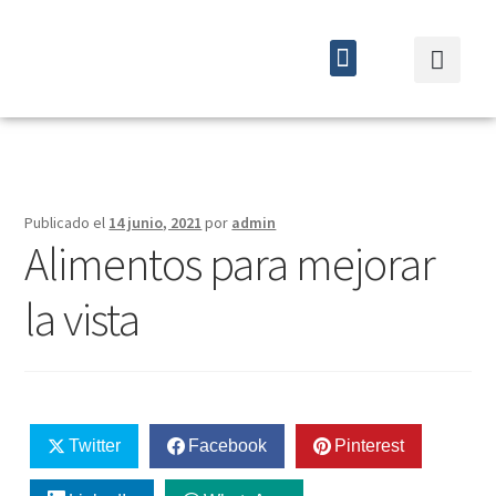
Quiénes somos
Cursos y eventos
Publicado el
14 junio, 2021
por
admin
Alimentos para mejorar
la vista
Twitter
Facebook
Pinterest