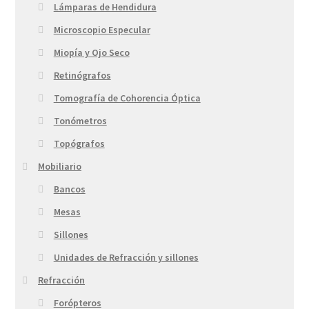
Lámparas de Hendidura
Microscopio Especular
Miopía y Ojo Seco
Retinógrafos
Tomografía de Cohorencia Óptica
Tonómetros
Topógrafos
Mobiliario
Bancos
Mesas
Sillones
Unidades de Refracción y sillones
Refracción
Forópteros