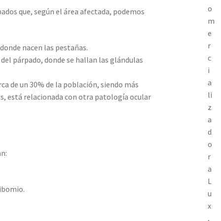
o
árpados que, según el área afectada, podemos
m
e
r
 donde nacen las pestañas.
c
 del párpado, donde se hallan las glándulas
i
a
rca de un 30% de la población, siendo más
li
s, está relacionada con otra patología ocular
z
a
d
o
an:
r
a
L
ibomio.
u
x
,