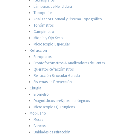
Retinógrafos
Lámparas de Hendidura
Topógrafos
Analizador Corneal y Sistema Topográfico
Tonómetros
Campímetro
Miopía y Ojo Seco
Microscopio Especular
Refracción
Forópteros
Frontofocómetros & Analizadores de Lentes
Querato/Refractómetros
Refracción Binocular Guiada
Sistemas de Proyección
Cirugía
Biómetro
Diagnósticos pre&post quirúrgicos
Microscopios Quirúrgicos
Mobiliario
Mesas
Bancos
Unidades de refracción