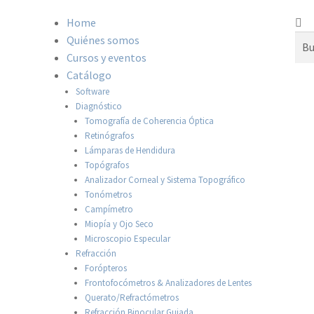
Home
Quiénes somos
Cursos y eventos
Catálogo
Software
Diagnóstico
Tomografía de Coherencia Óptica
Retinógrafos
Lámparas de Hendidura
Topógrafos
Analizador Corneal y Sistema Topográfico
Tonómetros
Campímetro
Miopía y Ojo Seco
Microscopio Especular
Refracción
Forópteros
Frontofocómetros & Analizadores de Lentes
Querato/Refractómetros
Refracción Binocular Guiada