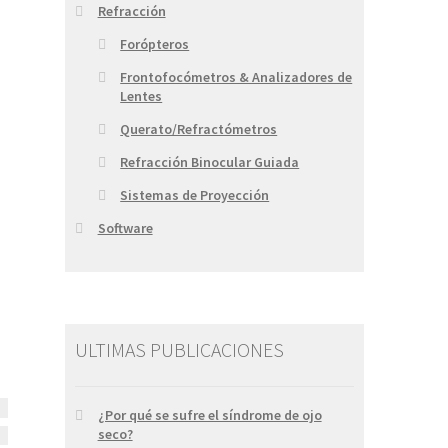
Refracción
Forópteros
Frontofocómetros & Analizadores de
Lentes
Querato/Refractómetros
Refracción Binocular Guiada
Sistemas de Proyección
Software
ULTIMAS PUBLICACIONES
¿Por qué se sufre el síndrome de ojo
seco?