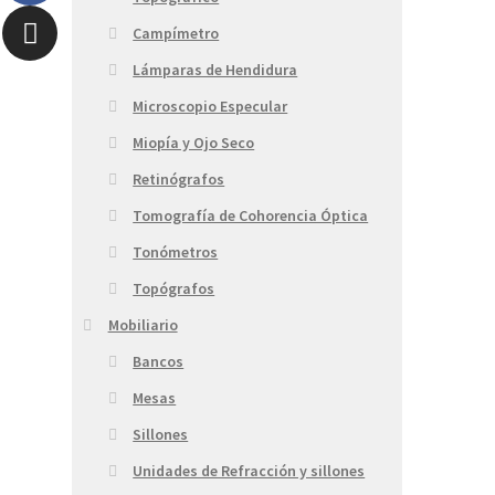
Campímetro
Lámparas de Hendidura
Microscopio Especular
Miopía y Ojo Seco
Retinógrafos
Tomografía de Cohorencia Óptica
Tonómetros
Topógrafos
Mobiliario
Bancos
Mesas
Sillones
Unidades de Refracción y sillones