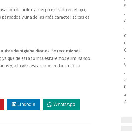
S
nsación de ardor y cuerpo extraño en el ojo,
.
s párpados y una de las más características es
A
.
d
e
C
pautas de higiene diaria
s. Se recomienda
.
r, ya que de esta forma estaremos eliminando
V
pados y, a la vez, estaremos reduciendo la
.
2
0
2
4
LinkedIn
WhatsApp