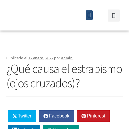
Quiénes somos
Cursos y eventos
Publicado el
12 enero, 2022
por
admin
¿Qué causa el estrabismo
(ojos cruzados)?
Twitter
Facebook
Pinterest