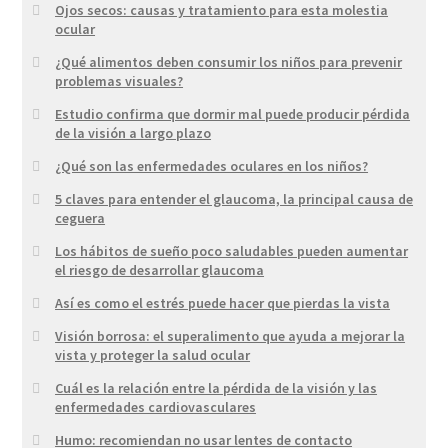
Ojos secos: causas y tratamiento para esta molestia
ocular
¿Qué alimentos deben consumir los niños para prevenir
problemas visuales?
Estudio confirma que dormir mal puede producir pérdida
de la visión a largo plazo
¿Qué son las enfermedades oculares en los niños?
5 claves para entender el glaucoma, la principal causa de
ceguera
Los hábitos de sueño poco saludables pueden aumentar
el riesgo de desarrollar glaucoma
Así es como el estrés puede hacer que pierdas la vista
Visión borrosa: el superalimento que ayuda a mejorar la
vista y proteger la salud ocular
Cuál es la relación entre la pérdida de la visión y las
enfermedades cardiovasculares
Humo: recomiendan no usar lentes de contacto