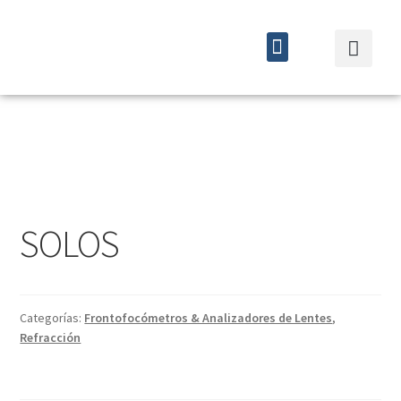
Quiénes somos
Cursos y eventos
SOLOS
Categorías:
Frontofocómetros & Analizadores de Lentes
,
Refracción