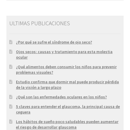
ULTIMAS PUBLICACIONES
¿Por qué se sufre el síndrome de ojo seco?
Ojos secos: causas y tratamiento para esta molestia
ocular
¿Qué alimentos deben consumir los niños para prevenir
problemas visuales?
Estudio confirma que dormir mal puede producir pérdida
de la visión a largo plazo
¿Qué son las enfermedades oculares en los niños?
5 claves para entender el glaucoma, la principal causa de
ceguera
Los hábitos de sueño poco saludables pueden aumentar
el riesgo de desarrollar glaucoma