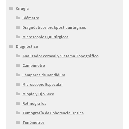
Cirugía
Biómetro
Diagnósticos pre&post quirúrgicos
Microscopios Quirúrgicos
Diagnóstico
Analizador corneal y Sistema Topográfico
Campímetro
Lámparas de Hendidura
Microscopio Especular
Miopía y Ojo Seco
Retinógrafos
Tomografía de Cohorencia Óptica
Tonómetros