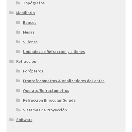
Topógrafos
Mobiliario
Bancos
Mesas
Sillones
Unidades de Refracción y sillones
Refracción
Forópteros
Frontofocómetros & Analizadores de Lentes
Querato/Refractómetros
Refracción Binocular Guiada
Sistemas de Proyección
Software