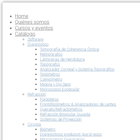
Home
Quiénes somos
Cursos y eventos
Catálogo
Software
Diagnóstico
Tomografía de Coherencia Óptica
Retinógrafos
Lámparas de Hendidura
Topógrafos
Analizador Corneal y Sistema Topográfico
Tonómetros
Campímetro
Miopía y Ojo Seco
Microscopio Especular
Refracción
Forópteros
Frontofocómetros & Analizadores de Lentes
Querato/Refractómetros
Refracción Binocular Guiada
Sistemas de Proyección
Cirugía
Biómetro
Diagnósticos pre&post quirúrgicos
Microscopios Quirúrgicos