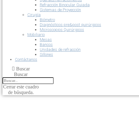
Refracción Binocular Guiada
Sistemas de Proyección
Cirugía
Biómetro
Diagnósticos pre&post quirúrgicos
Microscopios Quirúrgicos
Mobiliario
Mesas
Bancos
Unidades de refracción
Sillones
Contáctanos
Buscar
Buscar
Cerrar este cuadro
de búsqueda.