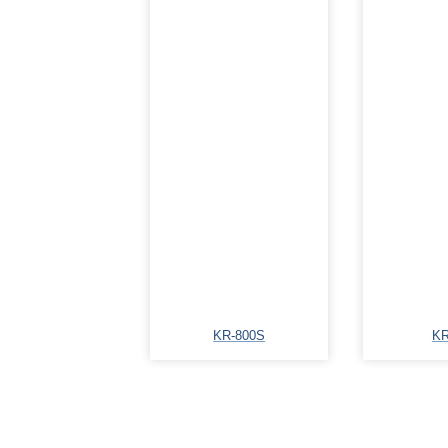
KR-800S
K