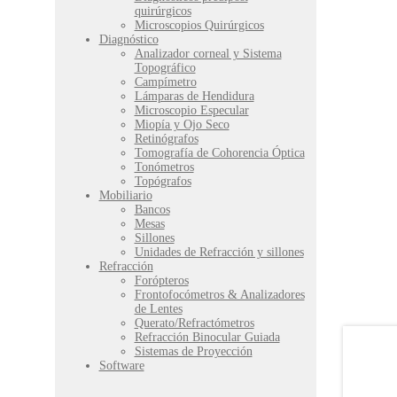
quirúrgicos
Microscopios Quirúrgicos
Diagnóstico
Analizador corneal y Sistema
Topográfico
Campímetro
Lámparas de Hendidura
Microscopio Especular
Miopía y Ojo Seco
Retinógrafos
Tomografía de Cohorencia Óptica
Tonómetros
Topógrafos
Mobiliario
Bancos
Mesas
Sillones
Unidades de Refracción y sillones
Refracción
Forópteros
Frontofocómetros & Analizadores
de Lentes
Querato/Refractómetros
Refracción Binocular Guiada
Sistemas de Proyección
Software