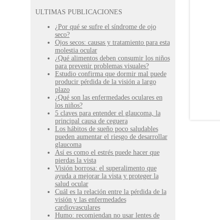
ULTIMAS PUBLICACIONES
¿Por qué se sufre el síndrome de ojo
seco?
Ojos secos: causas y tratamiento para esta
molestia ocular
¿Qué alimentos deben consumir los niños
para prevenir problemas visuales?
Estudio confirma que dormir mal puede
producir pérdida de la visión a largo
plazo
¿Qué son las enfermedades oculares en
los niños?
5 claves para entender el glaucoma, la
principal causa de ceguera
Los hábitos de sueño poco saludables
pueden aumentar el riesgo de desarrollar
glaucoma
Así es como el estrés puede hacer que
pierdas la vista
Visión borrosa: el superalimento que
ayuda a mejorar la vista y proteger la
salud ocular
Cuál es la relación entre la pérdida de la
visión y las enfermedades
cardiovasculares
Humo: recomiendan no usar lentes de