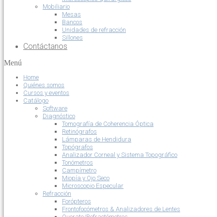
Mobiliario
Mesas
Bancos
Unidades de refracción
Sillones
Contáctanos
Menú
Home
Quiénes somos
Cursos y eventos
Catálogo
Software
Diagnóstico
Tomografía de Coherencia Óptica
Retinógrafos
Lámparas de Hendidura
Topógrafos
Analizador Corneal y Sistema Topográfico
Tonómetros
Campímetro
Miopía y Ojo Seco
Microscopio Especular
Refracción
Forópteros
Frontofocómetros & Analizadores de Lentes
Querato/Refractómetros