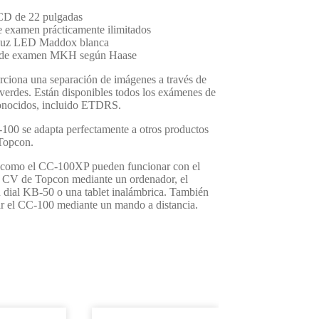
CD de 22 pulgadas
e examen prácticamente ilimitados
 luz LED Maddox blanca
 de examen MKH según Haase
ciona una separación de imágenes a través de
verdes. Están disponibles todos los exámenes de
onocidos, incluido ETDRS.
-100 se adapta perfectamente a otros productos
 Topcon.
 como el CC-100XP pueden funcionar con el
 CV de Topcon mediante un ordenador, el
n dial KB-50 o una tablet inalámbrica. También
ar el CC-100 mediante un mando a distancia.