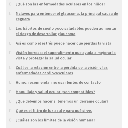
¿Qué son las enfermedades oculares en los niños?
5 claves para entender el glaucoma, la principal causa de
ceguera
Los hábitos de sueño poco saludables pueden aumentar
el riesgo de desarrollar glaucoma
Así es como el estrés puede hacer que pierdas la vista
Visión borrosa: el superalimento que ayuda a mejorar la
vista y proteger la salud ocular
Cuál es la relación entre la pérdida de la visión y las
enfermedades cardiovasculares
Humo: recomiendan no usar lentes de contacto
Maquillaje y salud ocular ¿son compatibles?
¿Qué debemos hacer si tenemos un derrame ocular?
Qué es el filtro de luz azul y para qué sirve.
¿Cuáles son los límites de la visión humana?