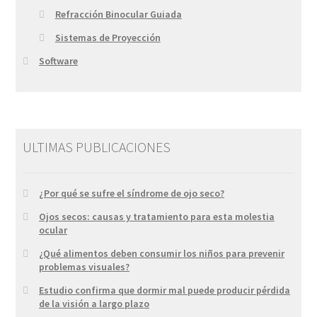
Refracción Binocular Guiada
Sistemas de Proyección
Software
ULTIMAS PUBLICACIONES
¿Por qué se sufre el síndrome de ojo seco?
Ojos secos: causas y tratamiento para esta molestia
ocular
¿Qué alimentos deben consumir los niños para prevenir
problemas visuales?
Estudio confirma que dormir mal puede producir pérdida
de la visión a largo plazo