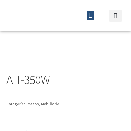
Quiénes somos
Cursos y eventos
AIT-350W
Categorías:
Mesas
,
Mobiliario