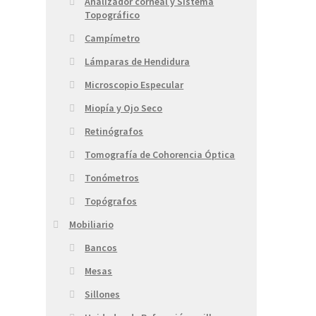
Analizador corneal y Sistema
Topográfico
Campímetro
Lámparas de Hendidura
Microscopio Especular
Miopía y Ojo Seco
Retinógrafos
Tomografía de Cohorencia Óptica
Tonómetros
Topógrafos
Mobiliario
Bancos
Mesas
Sillones