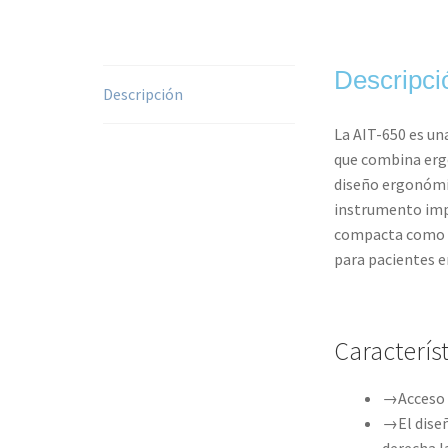
Descripci
Descripción
La AIT-650 es un
que combina ergo
diseño ergonómi
instrumento impo
compacta como p
para pacientes en
Caracterís
→Acceso p
→El diseñ