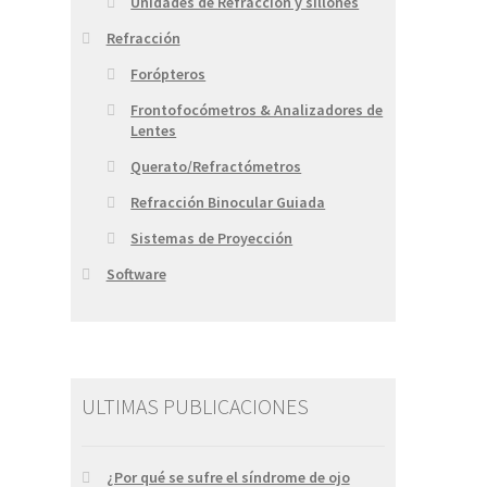
Unidades de Refracción y sillones
Refracción
Forópteros
Frontofocómetros & Analizadores de
Lentes
Querato/Refractómetros
Refracción Binocular Guiada
Sistemas de Proyección
Software
ULTIMAS PUBLICACIONES
¿Por qué se sufre el síndrome de ojo