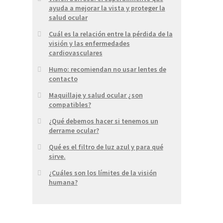
ayuda a mejorar la vista y proteger la
salud ocular
Cuál es la relación entre la pérdida de la
visión y las enfermedades
cardiovasculares
Humo: recomiendan no usar lentes de
contacto
Maquillaje y salud ocular ¿son
compatibles?
¿Qué debemos hacer si tenemos un
derrame ocular?
Qué es el filtro de luz azul y para qué
sirve.
¿Cuáles son los límites de la visión
humana?