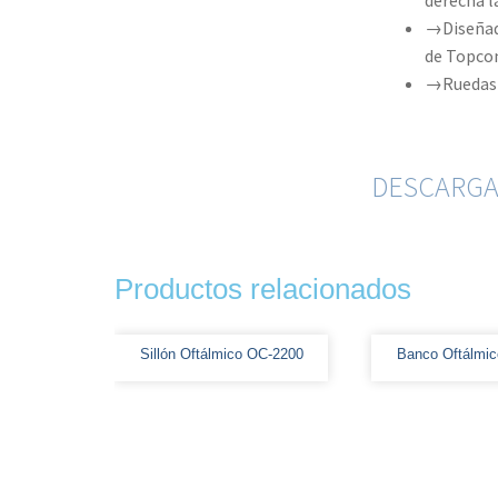
derecha l
→Diseñad
de Topco
→Ruedas r
DESCARGA
Productos relacionados
Sillón Oftálmico OC-2200
Banco Oftálmi