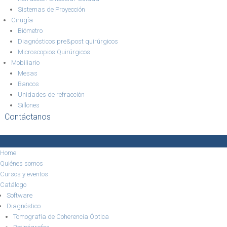
Sistemas de Proyección
Cirugía
Biómetro
Diagnósticos pre&post quirúrgicos
Microscopios Quirúrgicos
Mobiliario
Mesas
Bancos
Unidades de refracción
Sillones
Contáctanos
Home
Quiénes somos
Cursos y eventos
Catálogo
Software
Diagnóstico
Tomografía de Coherencia Óptica