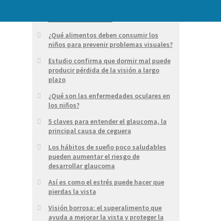
Ojos secos: causas y tratamiento para
esta molestia ocular
¿Qué alimentos deben consumir los
niños para prevenir problemas visuales?
Estudio confirma que dormir mal puede
producir pérdida de la visión a largo
plazo
¿Qué son las enfermedades oculares en
los niños?
5 claves para entender el glaucoma, la
principal causa de ceguera
Los hábitos de sueño poco saludables
pueden aumentar el riesgo de
desarrollar glaucoma
Así es como el estrés puede hacer que
pierdas la vista
Visión borrosa: el superalimento que
ayuda a mejorar la vista y proteger la