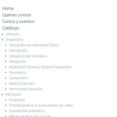
Home
Quiénes somos
Cursos y eventos
Catálogo
Software
Diagnóstico
Tomografía de Coherencia Óptica
Retinógrafos
Lámparas de Hendidura
Topógrafos
Analizador Corneal y Sistema Topográfico
Tonómetros
Campímetro
Miopía y Ojo Seco
Microscopio Especular
Refracción
Forópteros
Frontofocómetros & Analizadores de Lentes
Querato/Refractómetros
Refracción Binocular Guiada