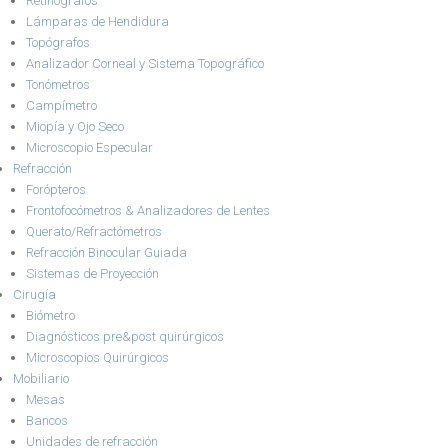
Retinógrafos
Lámparas de Hendidura
Topógrafos
Analizador Corneal y Sistema Topográfico
Tonómetros
Campímetro
Miopía y Ojo Seco
Microscopio Especular
Refracción
Forópteros
Frontofocómetros & Analizadores de Lentes
Querato/Refractómetros
Refracción Binocular Guiada
Sistemas de Proyección
Cirugía
Biómetro
Diagnósticos pre&post quirúrgicos
Microscopios Quirúrgicos
Mobiliario
Mesas
Bancos
Unidades de refracción