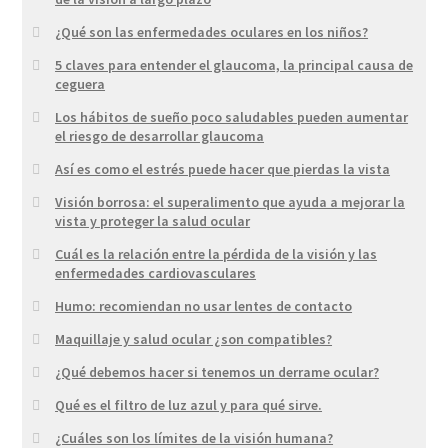
¿Qué son las enfermedades oculares en los niños?
5 claves para entender el glaucoma, la principal causa de
ceguera
Los hábitos de sueño poco saludables pueden aumentar
el riesgo de desarrollar glaucoma
Así es como el estrés puede hacer que pierdas la vista
Visión borrosa: el superalimento que ayuda a mejorar la
vista y proteger la salud ocular
Cuál es la relación entre la pérdida de la visión y las
enfermedades cardiovasculares
Humo: recomiendan no usar lentes de contacto
Maquillaje y salud ocular ¿son compatibles?
¿Qué debemos hacer si tenemos un derrame ocular?
Qué es el filtro de luz azul y para qué sirve.
¿Cuáles son los límites de la visión humana?