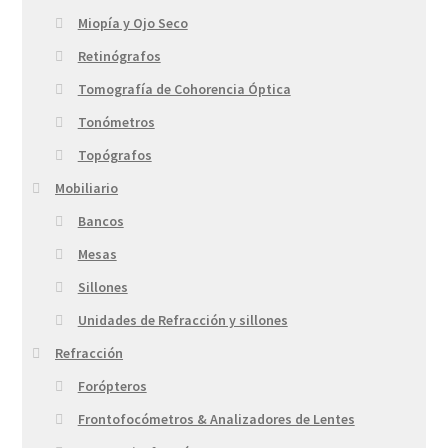
Miopía y Ojo Seco
Retinógrafos
Tomografía de Cohorencia Óptica
Tonómetros
Topógrafos
Mobiliario
Bancos
Mesas
Sillones
Unidades de Refracción y sillones
Refracción
Forópteros
Frontofocómetros & Analizadores de Lentes