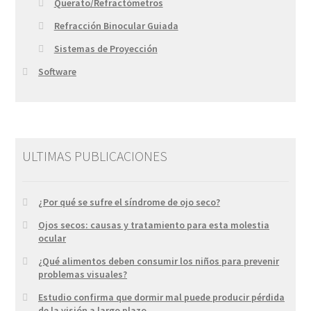
Querato/Refractómetros
Refracción Binocular Guiada
Sistemas de Proyección
Software
ULTIMAS PUBLICACIONES
¿Por qué se sufre el síndrome de ojo seco?
Ojos secos: causas y tratamiento para esta molestia
ocular
¿Qué alimentos deben consumir los niños para prevenir
problemas visuales?
Estudio confirma que dormir mal puede producir pérdida
de la visión a largo plazo