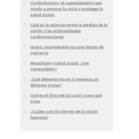
Visión borrosa: el superalimento que
ayuda a mejorar la vista y proteger la
salud ocular
Cuál es la relación entre la pérdida de la
visión y las enfermedades
cardiovasculares
Humo: recomiendan no usar lentes de
contacto
Maquillaje y salud ocular ¿son
compatibles?
¿Qué debemos hacer si tenemos un
derrame ocular?
Qué es el filtro de luz azul y para qué
sirve.
¿Cuáles son los límites de la visión
humana?