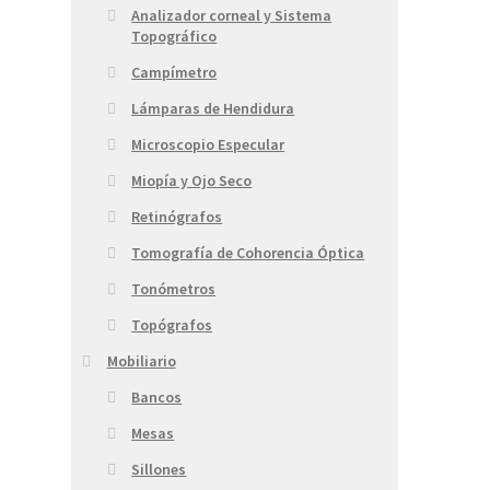
Analizador corneal y Sistema
Topográfico
Campímetro
Lámparas de Hendidura
Microscopio Especular
Miopía y Ojo Seco
Retinógrafos
Tomografía de Cohorencia Óptica
Tonómetros
Topógrafos
Mobiliario
Bancos
Mesas
Sillones