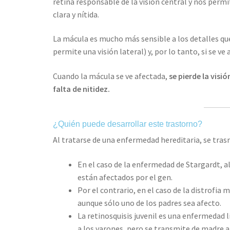
retina responsable de la visión central y nos perm
clara y nítida.
La mácula es mucho más sensible a los detalles que 
permite una visión lateral) y, por lo tanto, si se ve 
Cuando la mácula se ve afectada,
se pierde la visi
falta de nitidez.
¿Quién puede desarrollar este trastorno?
Al tratarse de una enfermedad hereditaria, se trasm
En el caso de la enfermedad de Stargardt, al 
están afectados por el gen.
Por el contrario, en el caso de la distrofia
aunque sólo uno de los padres sea afecto.
La retinosquisis juvenil es una enfermedad 
a los varones, pero se transmite de madre a 