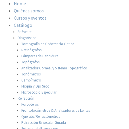
Home
Quiénes somos
Cursos y eventos
Catálogo
Software
Diagnóstico
Tomografía de Coherencia Óptica
Retinógrafos
Lámparas de Hendidura
Topógrafos
Analizador Corneal y Sistema Topográfico
Tonómetros
Campímetro
Miopía y Ojo Seco
Microscopio Especular
Refracción
Forópteros
Frontofocómetros & Analizadores de Lentes
Querato/Refractómetros
Refracción Binocular Guiada
Sistemas de Proyección