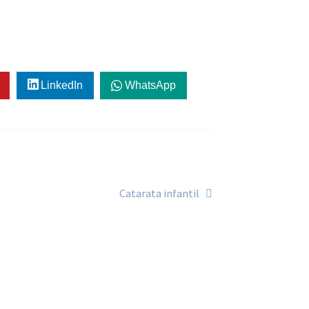
LinkedIn
WhatsApp
Siguiente:
Catarata infantil