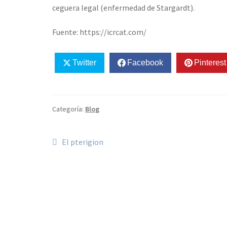
ceguera legal (enfermedad de Stargardt).
Fuente: https://icrcat.com/
Twitter
Facebook
Pinterest
Categoría:
Blog
Navegación
Anterior:
El pterigion
de
entradas