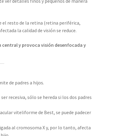
ite ver detalles finos y pequeños de manera
el resto de la retina (retina periférica,
afectada la calidad de visión se reduce.
ón central y provoca visión desenfocada y
ite de padres a hijos.
ser recesiva, sólo se hereda si los dos padres
 macular viteliforme de Best, se puede padecer
ligada al cromosoma X y, por lo tanto, afecta
hijo.