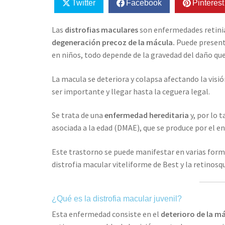
Twitter
Facebook
Pinterest
Las
distrofias maculares
son enfermedades retin
degeneración precoz de la mácula.
Puede presenta
en niños, todo depende de la gravedad del daño qu
La macula se deteriora y colapsa afectando la visi
ser importante y llegar hasta la ceguera legal.
Se trata de una
enfermedad hereditaria
y, por lo 
asociada a la edad (DMAE), que se produce por el e
Este trastorno se puede manifestar en varias for
distrofia macular viteliforme de Best y la retinosqui
¿Qué es la distrofia macular juvenil?
Esta enfermedad consiste en el
deterioro de la má