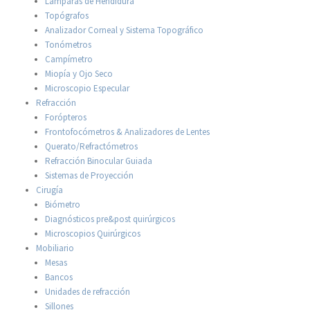
Lámparas de Hendidura
Topógrafos
Analizador Corneal y Sistema Topográfico
Tonómetros
Campímetro
Miopía y Ojo Seco
Microscopio Especular
Refracción
Forópteros
Frontofocómetros & Analizadores de Lentes
Querato/Refractómetros
Refracción Binocular Guiada
Sistemas de Proyección
Cirugía
Biómetro
Diagnósticos pre&post quirúrgicos
Microscopios Quirúrgicos
Mobiliario
Mesas
Bancos
Unidades de refracción
Sillones