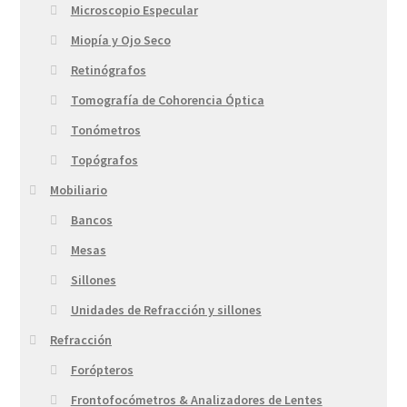
Microscopio Especular
Miopía y Ojo Seco
Retinógrafos
Tomografía de Cohorencia Óptica
Tonómetros
Topógrafos
Mobiliario
Bancos
Mesas
Sillones
Unidades de Refracción y sillones
Refracción
Forópteros
Frontofocómetros & Analizadores de Lentes