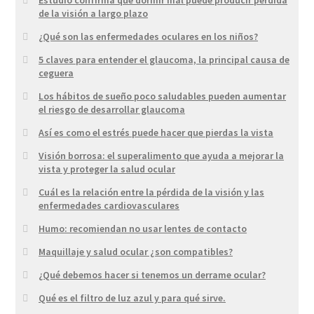
Estudio confirma que dormir mal puede producir pérdida
de la visión a largo plazo
¿Qué son las enfermedades oculares en los niños?
5 claves para entender el glaucoma, la principal causa de
ceguera
Los hábitos de sueño poco saludables pueden aumentar
el riesgo de desarrollar glaucoma
Así es como el estrés puede hacer que pierdas la vista
Visión borrosa: el superalimento que ayuda a mejorar la
vista y proteger la salud ocular
Cuál es la relación entre la pérdida de la visión y las
enfermedades cardiovasculares
Humo: recomiendan no usar lentes de contacto
Maquillaje y salud ocular ¿son compatibles?
¿Qué debemos hacer si tenemos un derrame ocular?
Qué es el filtro de luz azul y para qué sirve.