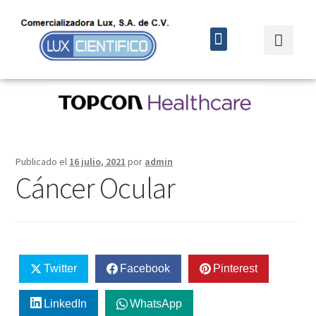
Quiénes somos
Cursos y eventos
Publicado el
16 julio, 2021
por
admin
Cáncer Ocular
Twitter
Facebook
Pinterest
LinkedIn
WhatsApp