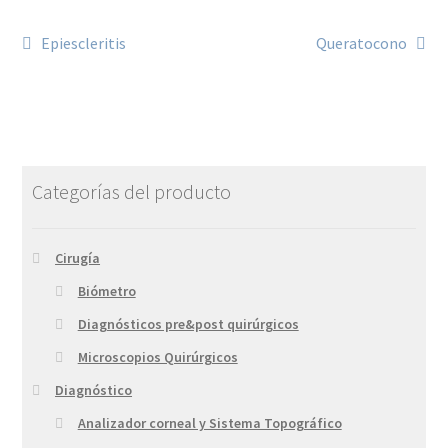
Epiescleritis
Queratocono
Categorías del producto
Cirugía
Biómetro
Diagnósticos pre&post quirúrgicos
Microscopios Quirúrgicos
Diagnóstico
Analizador corneal y Sistema Topográfico