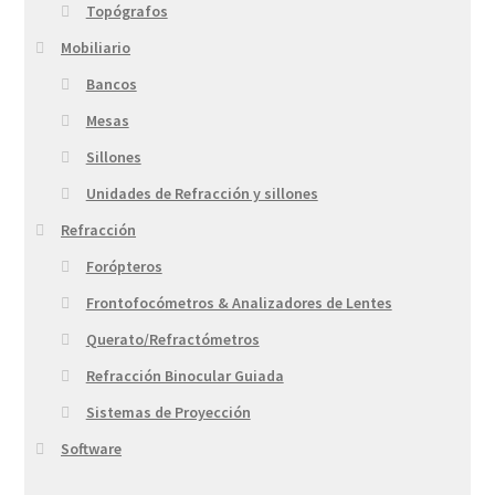
Topógrafos
Mobiliario
Bancos
Mesas
Sillones
Unidades de Refracción y sillones
Refracción
Forópteros
Frontofocómetros & Analizadores de Lentes
Querato/Refractómetros
Refracción Binocular Guiada
Sistemas de Proyección
Software