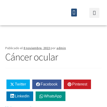
Quiénes somos
Cursos y eventos
Publicado el
8 noviembre, 2022
por
admin
Cáncer ocular
Twitter
Facebook
Pinterest
LinkedIn
WhatsApp