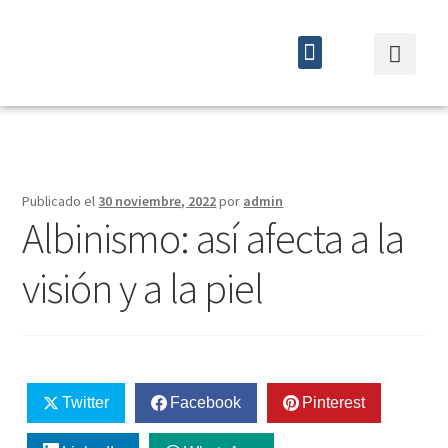
Quiénes somos
Cursos y eventos
Publicado el
30 noviembre, 2022
por
admin
Albinismo: así afecta a la
visión y a la piel
Twitter
Facebook
Pinterest