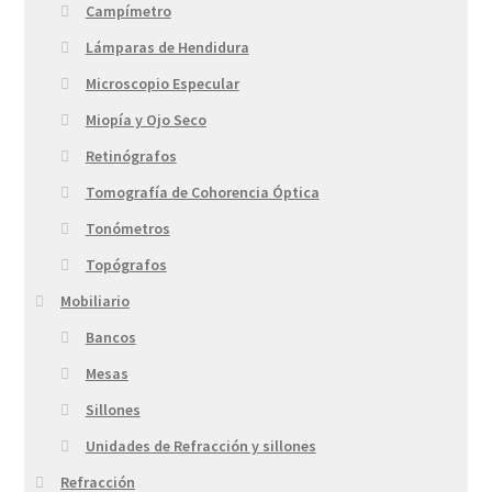
Campímetro
Lámparas de Hendidura
Microscopio Especular
Miopía y Ojo Seco
Retinógrafos
Tomografía de Cohorencia Óptica
Tonómetros
Topógrafos
Mobiliario
Bancos
Mesas
Sillones
Unidades de Refracción y sillones
Refracción