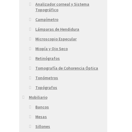
Analizador corneal y Sistema
Topográfico
Campímetro
Lámparas de Hendidura
Microscopio Especular
Miopía y Ojo Seco
Retinógrafos
Tomografía de Cohorencia Óptica
Tonómetros
Topógrafos
Mobiliario
Bancos
Mesas
Sillones