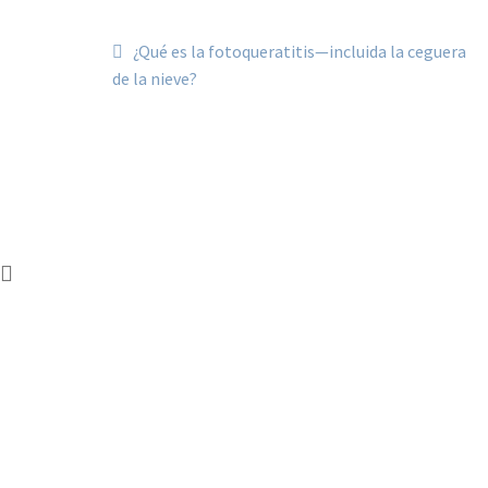
Navegación
Anterior:
¿Qué es la fotoqueratitis—incluida la ceguera
de
de la nieve?
entradas