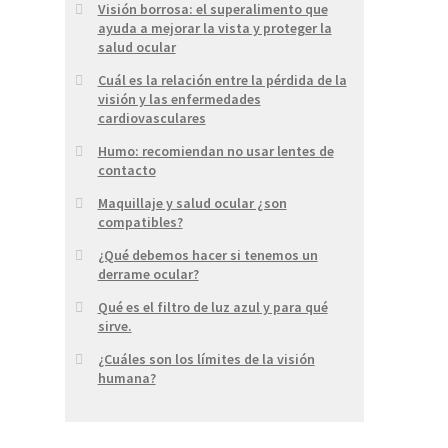
Visión borrosa: el superalimento que
ayuda a mejorar la vista y proteger la
salud ocular
Cuál es la relación entre la pérdida de la
visión y las enfermedades
cardiovasculares
Humo: recomiendan no usar lentes de
contacto
Maquillaje y salud ocular ¿son
compatibles?
¿Qué debemos hacer si tenemos un
derrame ocular?
Qué es el filtro de luz azul y para qué
sirve.
¿Cuáles son los límites de la visión
humana?