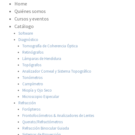
Home
Quiénes somos
Cursos y eventos
Catálogo
Software
Diagnóstico
Tomografía de Coherencia Óptica
Retinógrafos
Lámparas de Hendidura
Topógrafos
Analizador Corneal y Sistema Topográfico
Tonómetros
Campímetro
Miopía y Ojo Seco
Microscopio Especular
Refracción
Forópteros
Frontofocómetros & Analizadores de Lentes
Querato/Refractómetros
Refracción Binocular Guiada
Sistemas de Proyección