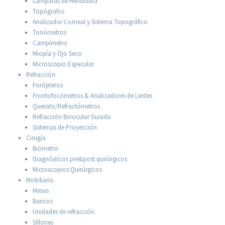
Lámparas de Hendidura
Topógrafos
Analizador Corneal y Sistema Topográfico
Tonómetros
Campímetro
Miopía y Ojo Seco
Microscopio Especular
Refracción
Forópteros
Frontofocómetros & Analizadores de Lentes
Querato/Refractómetros
Refracción Binocular Guiada
Sistemas de Proyección
Cirugía
Biómetro
Diagnósticos pre&post quirúrgicos
Microscopios Quirúrgicos
Mobiliario
Mesas
Bancos
Unidades de refracción
Sillones