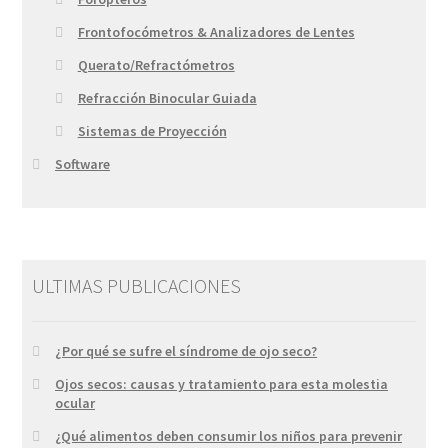
Frontofocómetros & Analizadores de Lentes
Querato/Refractómetros
Refracción Binocular Guiada
Sistemas de Proyección
Software
ULTIMAS PUBLICACIONES
¿Por qué se sufre el síndrome de ojo seco?
Ojos secos: causas y tratamiento para esta molestia
ocular
¿Qué alimentos deben consumir los niños para prevenir