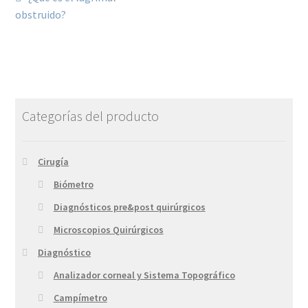
obstruido?
Categorías del producto
Cirugía
Biómetro
Diagnósticos pre&post quirúrgicos
Microscopios Quirúrgicos
Diagnóstico
Analizador corneal y Sistema Topográfico
Campímetro