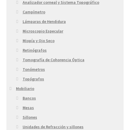
Analizador corneal y Sistema Topográfico
Campímetro
Lámparas de Hendidura
Microscopio Especular
Miopía y Ojo Seco
Retinógrafos
Tomografía de Cohorencia Óptica
Tonómetros
Topógrafos
Mobiliario
Bancos
Mesas
Sillones
Unidades de Refracción y sillones