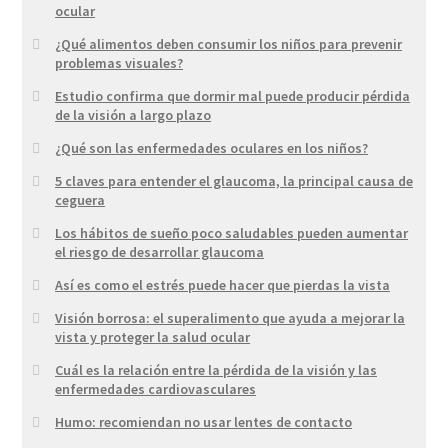
ocular
¿Qué alimentos deben consumir los niños para prevenir
problemas visuales?
Estudio confirma que dormir mal puede producir pérdida
de la visión a largo plazo
¿Qué son las enfermedades oculares en los niños?
5 claves para entender el glaucoma, la principal causa de
ceguera
Los hábitos de sueño poco saludables pueden aumentar
el riesgo de desarrollar glaucoma
Así es como el estrés puede hacer que pierdas la vista
Visión borrosa: el superalimento que ayuda a mejorar la
vista y proteger la salud ocular
Cuál es la relación entre la pérdida de la visión y las
enfermedades cardiovasculares
Humo: recomiendan no usar lentes de contacto