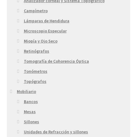
Analizador corneal y Sistema Topográfico
Campímetro
Lámparas de Hendidura
Microscopio Especular
Miopía y Ojo Seco
Retinógrafos
Tomografía de Cohorencia Óptica
Tonómetros
Topógrafos
Mobiliario
Bancos
Mesas
Sillones
Unidades de Refracción y sillones