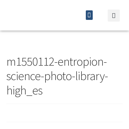
Quiénes somos
Cursos y eventos
m1550112-entropion-
science-photo-library-
high_es