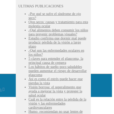
ULTIMAS PUBLICACIONES
¿Por qué se sufre el síndrome de ojo
seco?
Ojos secos: causas y tratamiento para esta
molestia ocular
¿Qué alimentos deben consumir los niños
para prevenir problemas visuales?
Estudio confirma que dormir mal puede
producir pérdida de la visión a largo
plazo
¿Qué son las enfermedades oculares en
los niños?
5 claves para entender el glaucoma, la
principal causa de ceguera
Los hábitos de sueño poco saludables
pueden aumentar el riesgo de desarrollar
glaucoma
Así es como el estrés puede hacer que
pierdas la vista
Visión borrosa: el superalimento que
m
ayuda a mejorar la vista y proteger la
salud ocular
Cuál es la relación entre la pérdida de la
visión y las enfermedades
cardiovasculares
Humo: recomiendan no usar lentes de