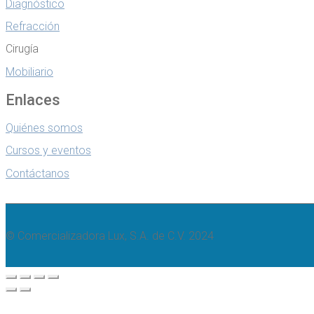
Diagnóstico
Refracción
Cirugía
Mobiliario
Enlaces
Quiénes somos
Cursos y eventos
Contáctanos
© Comercializadora Lux, S.A. de C.V. 2024