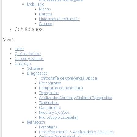
Mobiliario
Mesas
Bancos
Unidades de refracción
Sillones
Contáctanos
Menú
Home
Quiénes somos
Cursos y eventos
Catálogo
Software
Diagnóstico
Tomografía de Coherencia Óptica
Retinógrafos
Lámparas de Hendidura
Topógrafos
Analizador Corneal y Sistema Topográfico
Tonómetros
Campímetro
Miopía y Ojo Seco
Microscopio Especular
Refracción
Forópteros
Frontofocómetros & Analizadores de Lentes
Querato/Refractómetros