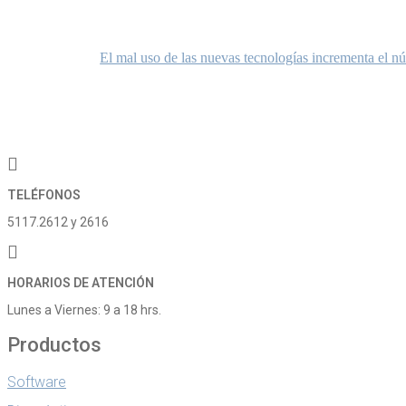
Navegación
Anterior:
El mal uso de las nuevas tecnologías incrementa el 
de
entradas
TELÉFONOS
5117.2612 y 2616
HORARIOS DE ATENCIÓN
Lunes a Viernes: 9 a 18 hrs.
Productos
Software