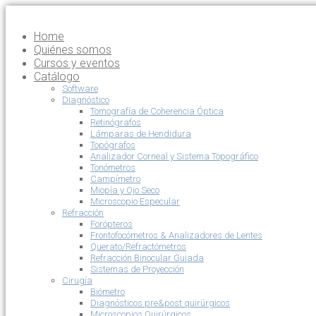
Home
Quiénes somos
Cursos y eventos
Catálogo
Software
Diagnóstico
Tomografía de Coherencia Óptica
Retinógrafos
Lámparas de Hendidura
Topógrafos
Analizador Corneal y Sistema Topográfico
Tonómetros
Campímetro
Miopía y Ojo Seco
Microscopio Especular
Refracción
Forópteros
Frontofocómetros & Analizadores de Lentes
Querato/Refractómetros
Refracción Binocular Guiada
Sistemas de Proyección
Cirugía
Biómetro
Diagnósticos pre&post quirúrgicos
Microscopios Quirúrgicos