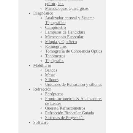
quirúrgicos
Microscopios Quirúrgicos
Diagnóstico
Analizador corneal y Sistema
Topográfico
Campímetro
Lámparas de Hendidura
Microscopio Especular
Miopía y Ojo Seco
Retinógrafos
Tomografía de Cohorencia Óptica
Tonómetros
Topógrafos
Mobiliario
Bancos
Mesas
Sillones
Unidades de Refracción y sillones
Refracción
Forópteros
Frontofocómetros & Analizadores
de Lentes
Querato/Refractómetros
Refracción Binocular Guiada
Sistemas de Proyección
Software