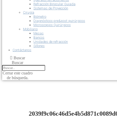
Refracción Binocular Guiada
Sistemas de Proyección
Cirugía
Biómetro
Diagnósticos pre&post quirúrgicos
Microscopios Quirúrgicos
Mobiliario
Mesas
Bancos
Unidades de refracción
Sillones
Contáctanos
Buscar
Buscar
Cerrar este cuadro
de búsqueda.
2039f9c06c46d5e4b5d871c0089