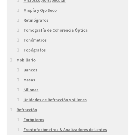
Microscopio Especular
Miopía y Ojo Seco
Retinógrafos
Tomografía de Cohorencia Óptica
Tonómetros
Topógrafos
Mobiliario
Bancos
Mesas
Sillones
Unidades de Refracción y sillones
Refracción
Forópteros
Frontofocómetros & Analizadores de Lentes