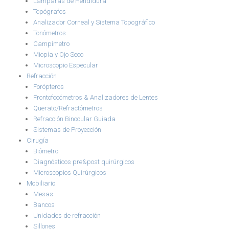
Lámparas de Hendidura
Topógrafos
Analizador Corneal y Sistema Topográfico
Tonómetros
Campímetro
Miopía y Ojo Seco
Microscopio Especular
Refracción
Forópteros
Frontofocómetros & Analizadores de Lentes
Querato/Refractómetros
Refracción Binocular Guiada
Sistemas de Proyección
Cirugía
Biómetro
Diagnósticos pre&post quirúrgicos
Microscopios Quirúrgicos
Mobiliario
Mesas
Bancos
Unidades de refracción
Sillones