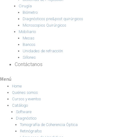
Cirugía
Biómetro
Diagnósticos pre&post quirúrgicos
Microscopios Quirúrgicos
Mobiliario
Mesas
Bancos
Unidades de refracción
Sillones
Contáctanos
Menú
Home
Quiénes somos
Cursos y eventos
Catálogo
Software
Diagnóstico
Tomografía de Coherencia Óptica
Retinógrafos