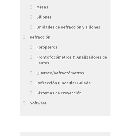
Mesas
Sillones
Unidades de Refracción y sillones
Refracción
Forópteros
Frontofocómetros & Analizadores de
Lentes
Querato/Refractómetros
Refracción Binocular Guiada
Sistemas de Proyección
Software