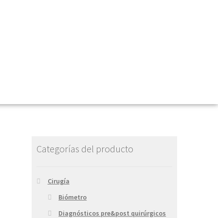
Categorías del producto
Cirugía
Biómetro
Diagnósticos pre&post quirúrgicos