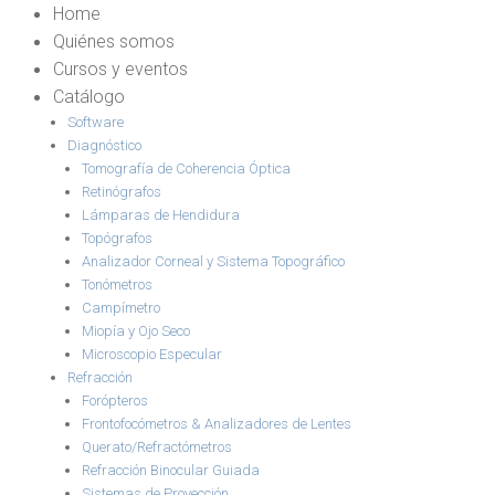
Home
Quiénes somos
Cursos y eventos
Catálogo
Software
Diagnóstico
Tomografía de Coherencia Óptica
Retinógrafos
Lámparas de Hendidura
Topógrafos
Analizador Corneal y Sistema Topográfico
Tonómetros
Campímetro
Miopía y Ojo Seco
Microscopio Especular
Refracción
Forópteros
Frontofocómetros & Analizadores de Lentes
Querato/Refractómetros
Refracción Binocular Guiada
Sistemas de Proyección