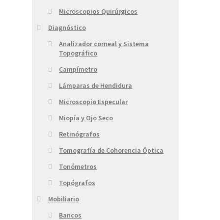
Microscopios Quirúrgicos
Diagnóstico
Analizador corneal y Sistema
Topográfico
Campímetro
Lámparas de Hendidura
Microscopio Especular
Miopía y Ojo Seco
Retinógrafos
Tomografía de Cohorencia Óptica
Tonómetros
Topógrafos
Mobiliario
Bancos