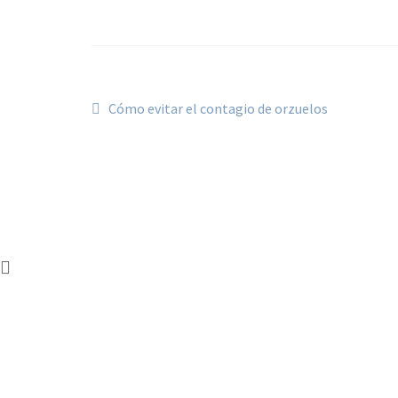
Navegación
Anterior:
Cómo evitar el contagio de orzuelos
de
entradas