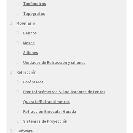
Tonómetros
Topógrafos
Mobiliario
Bancos
Mesas
Sillones
Unidades de Refracción y sillones
Refracción
Forópteros
Frontofocómetros & Analizadores de Lentes
Querato/Refractómetros
Refracción Binocular Guiada
Sistemas de Proyección
Software