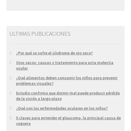
ULTIMAS PUBLICACIONES
¿Por qué se sufre el síndrome de ojo seco?
Ojos secos: causas y tratamiento para esta molestia
ocular
¿Qué alimentos deben consumir los niños para prevenir
problemas visuales?
Estudio confirma que dormir mal puede producir pérdida
de la visión a largo plazo
¿Qué son las enfermedades oculares en los niños?
5 claves para entender el glaucoma, la principal causa de
ceguera