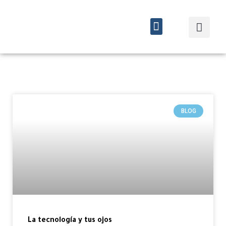
Quiénes somos
Cursos y eventos
BLOG
La tecnología y tus ojos