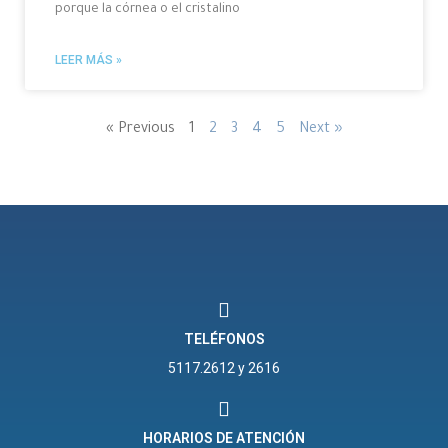
porque la córnea o el cristalino
LEER MÁS »
« Previous
1
2
3
4
5
Next »
TELÉFONOS
5117.2612 y 2616
HORARIOS DE ATENCIÓN